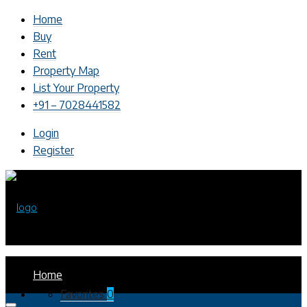
Home
Buy
Rent
Property Map
List Your Property
+91 – 7028441582
Login
Register
Home
Favorites
0