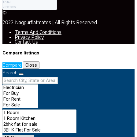
TOTAL
VISITORS
©
2022 Nagpurflatmates | All Rights Reserved
Terms And Conditions
Privacy Policy
Contact Us
Compare listings
Compare
Close
Search