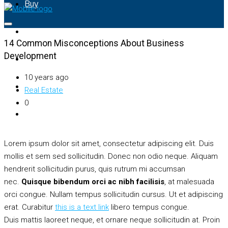
Buy
Rent
14 Common Misconceptions About Business
Development
Property Map
10 years ago
List Your Property
Real Estate
0
+91 – 7028441582
Lorem ipsum dolor sit amet, consectetur adipiscing elit. Duis
mollis et sem sed sollicitudin. Donec non odio neque. Aliquam
hendrerit sollicitudin purus, quis rutrum mi accumsan
nec.
Quisque bibendum orci ac nibh facilisis
, at malesuada
orci congue. Nullam tempus sollicitudin cursus. Ut et adipiscing
erat. Curabitur
this is a text link
libero tempus congue.
Duis mattis laoreet neque, et ornare neque sollicitudin at. Proin