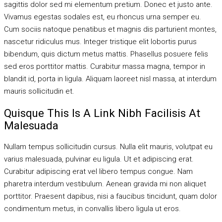
sagittis dolor sed mi elementum pretium. Donec et justo ante.
Vivamus egestas sodales est, eu rhoncus urna semper eu.
Cum sociis natoque penatibus et magnis dis parturient montes,
nascetur ridiculus mus. Integer tristique elit lobortis purus
bibendum, quis dictum metus mattis. Phasellus posuere felis
sed eros porttitor mattis. Curabitur massa magna, tempor in
blandit id, porta in ligula. Aliquam laoreet nisl massa, at interdum
mauris sollicitudin et.
Quisque This Is A Link Nibh Facilisis At
Malesuada
Nullam tempus sollicitudin cursus. Nulla elit mauris, volutpat eu
varius malesuada, pulvinar eu ligula. Ut et adipiscing erat.
Curabitur adipiscing erat vel libero tempus congue. Nam
pharetra interdum vestibulum. Aenean gravida mi non aliquet
porttitor. Praesent dapibus, nisi a faucibus tincidunt, quam dolor
condimentum metus, in convallis libero ligula ut eros.